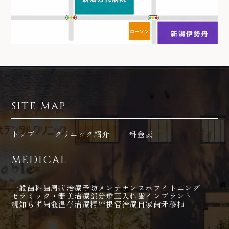
SITE MAP
トップ
クリニック紹介
料金表
MEDICAL
一般歯科
歯周病治療
予防メンテナンス
ホワイトニング
セラミック・審美治療
部分矯正
入れ歯
インプラント
親知らず
歯髄温存治療
精密根管治療
自家歯牙移植